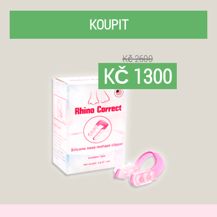
KOUPIT
Kč 2600
KČ 1300