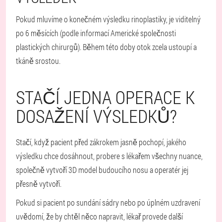
Pokud mluvíme o konečném výsledku rinoplastiky, je viditelný
po 6 měsících (podle informací Americké společnosti
plastických chirurgů). Během této doby otok zcela ustoupí a
tkáně srostou.
STAČÍ JEDNA OPERACE K
DOSAŽENÍ VÝSLEDKŮ?
Stačí, když pacient před zákrokem jasně pochopí, jakého
výsledku chce dosáhnout, probere s lékařem všechny nuance,
společně vytvoří 3D model budoucího nosu a operatér jej
přesně vytvoří.
Pokud si pacient po sundání sádry nebo po úplném uzdravení
uvědomí, že by chtěl něco napravit, lékař provede další