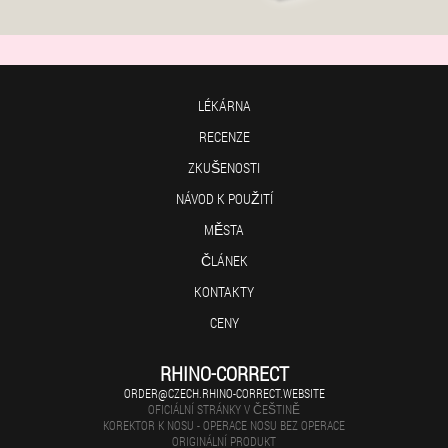
LÉKÁRNA
RECENZE
ZKUŠENOSTI
NÁVOD K POUŽITÍ
MĚSTA
ČLÁNEK
KONTAKTY
CENY
RHINO-CORRECT
ORDER@CZECH.RHINO-CORRECT.WEBSITE
OFICIÁLNÍ STRÁNKY V ČEŠTINĚ
KOREKTOR K NOSU - OPERACE NOSU BEZ OPERACE
ORIGINÁLNÍ PRODUKT