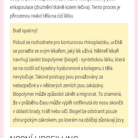
enkapsulace (zhutnění tkáně kolem léčiva). Tento proces je
přirozenou reakcí těla na cizí látku.
Buď opatrný!
Pokud se rozhodnete pro konturovou rhinoplastiku, určitě
se poraďte se svým lékařem, jaký lék užívá. Někteří lékaři
navrhují zavést biopolymer (biogel) - syntetickou látku, která
se na rozdíl od kyseliny hyaluronové a kolagenu z těla
nevylučuje. Takové postupy jsou považovány za
nebezpečné a v některých zemích jsou zakázány.
Biopolymer může způsobit zánět a migrovat. To znamená,
že v průběhu času může výplň vstříknutá do nosu skončit
v oblasti brady, tváří nebo očí. Biogel lze odstranit pouze
chirurgickým zákrokem, po kterém na obličeji zůstávají jizvy.