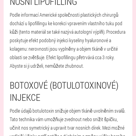
NOSNÍ LIPOFILLING
Podle informací Americké společnosti plastických chirurgů
dochází u lipofillingu ke korekci vpravením vlastního tuku pod
kůži (tento materiál se také nazývá autologní výplň). Procedura
poskytuje efekt podobný injekci kyseliny hyaluronové a
kolagenu: nerovnosti jsou vyplněny a objem tkáně v určité
oblasti se zvětšuje. Efekt lipofillingu přetrvává cca 3 roky.
Abyste si ji udrželi, nemůžete zhubnout.
BOTOXOVÉ (BOTULOTOXINOVÉ)
INJEKCE
Podle údajů botulotoxin snižuje objem tkáně uvolněním svalů.
Tato technika vám umožňuje zvednout nebo snížit špičku,
učinit nos symetrický a upravit tvar nosních dírek. Mezi možné