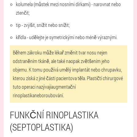
kolumela (můstek mezi nosními dírkami) - narovnat nebo
ztenčit;
tip - zvýšit, snížit nebo snížit;
křídla - udělejte je symetrickými nebo méně výraznými.
Během zákroku může lékař změnit tvar nosu nejen
odstraněním tkáně, ale také naopak zvětšením jeho
objemu. K tomu používá umělý implantát nebo chrupavku,
kterou získá z jiné části pacientova těla. Plastičtí chirurgové
tuto operaci nazývají
augmentační
rinoplastika
nebo
roubování
.
FUNKČNÍ RINOPLASTIKA
(SEPTOPLASTIKA)