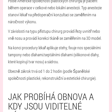
Podle Americké společnosti plastických chirurgů je pacient
během operace v celkové nebo lokální anestezii. Typ anestezie
stanoví lékař na předoperační konzultaci se zaměřením na
náročnost výkonu.
V závislosti na typu přístupu chirurg provádí řezy uvnitř nebo
vně nosu a provádí korekci tkáně se zaměřením na 3D model.
Na konci procedury lékař aplikuje stehy, fixuje nos speciálními
tampony nebo dlahami/septálními dlahami (silikonové dlahy,
které kopírují tvar nosu) a sádrou.
Obecně zákrok trvá od 1 do 2 hodin (podle Španělské
společnosti plastické, rekonstrukční a estetické chirurgie).
JAK PROBÍHÁ OBNOVA A
KDY JSOU VIDITELNÉ