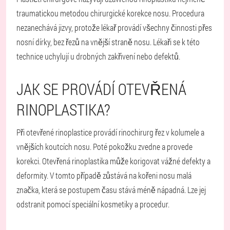
traumatickou metodou chirurgické korekce nosu. Procedura
nezanechává jizvy, protože lékař provádí všechny činnosti přes
nosní dírky, bez řezů na vnější straně nosu. Lékaři se k této
technice uchylují u drobných zakřivení nebo defektů.
JAK SE PROVÁDÍ OTEVŘENÁ
RINOPLASTIKA?
Při otevřené rinoplastice provádí rinochirurg řez v kolumele a
vnějších koutcích nosu. Poté pokožku zvedne a provede
korekci. Otevřená rinoplastika může korigovat vážné defekty a
deformity. V tomto případě zůstává na kořeni nosu malá
značka, která se postupem času stává méně nápadná. Lze jej
odstranit pomocí speciální kosmetiky a procedur.