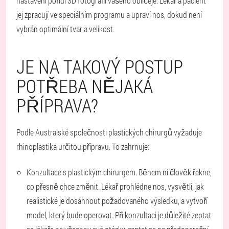
nastavení pořídí 3D fotografii vašeho obličeje. Lékař a pacient
jej zpracují ve speciálním programu a upraví nos, dokud není
vybrán optimální tvar a velikost.
JE NA TAKOVÝ POSTUP
POTŘEBA NĚJAKÁ
PŘÍPRAVA?
Podle Australské společnosti plastických chirurgů vyžaduje
rhinoplastika určitou přípravu. To zahrnuje:
Konzultace s plastickým chirurgem
. Během ní člověk řekne,
co přesně chce změnit. Lékař prohlédne nos, vysvětlí, jak
realistické je dosáhnout požadovaného výsledku, a vytvoří
model, který bude operovat. Při konzultaci je důležité zeptat