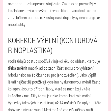
rozhodnout, zda operace stojí za to. Zákroky se provádějí v
lokální anestezii a nevyžadují rehabilitaci – zarudnutí a otok
zmizí během pár hodin. Existují následující typy nechirurgické
rinoplastiky:
KOREKCE VÝPLNÍ (KONTUROVÁ
RINOPLASTIKA)
Podle údajů postup spočívá v injekci léku do oblasti, kterou je
třeba změnit (například do zadní části nosu pro vyhlazení
hrbolu nebo na špičku nosu pro jeho zvětšení). Jako výplň
lékaři nejčastěji používají kyselinu hyaluronovou, méně často
kolagen. Jsou to přírodní látky, které se nacházejí v těle
každého z nás. Díky tomu je riziko komplikací minimální.
Výsledky takových injekcí trvají až 14 měsíců. Po uplynutí této
doby se plniva rozpustí. Mezi možné vedlejší účinky patří