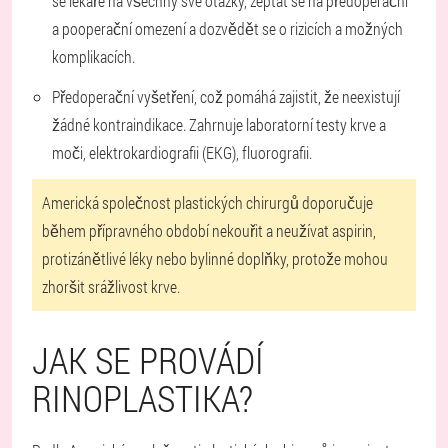
se lékaře na všechny své otázky, zeptat se na předoperační
a pooperační omezení a dozvědět se o rizicích a možných
komplikacích.
Předoperační vyšetření
, což pomáhá zajistit, že neexistují
žádné kontraindikace. Zahrnuje laboratorní testy krve a
moči, elektrokardiografii (EKG), fluorografii.
Americká společnost plastických chirurgů doporučuje
během přípravného období nekouřit a neužívat aspirin,
protizánětlivé léky nebo bylinné doplňky, protože mohou
zhoršit srážlivost krve.
JAK SE PROVÁDÍ
RINOPLASTIKA?