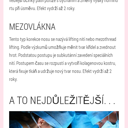
vedlejší účinky patří potíže s dýcháním a změny výšky horního
rtu při úsměvu. Efekt vydrží až 2 roky.
MEZOVLÁKNA
Tento typ korekce nosu se nazývá lifting nití nebo mezothread
lifting. Podle výzkumů umožňuje měnit tvar křídel a zvednout
hrot. Podstatou postupu je subkutánní zavedení speciálních
nití. Postupem času se rozpustí a vytvoří kolagenovou kostru,
která fixuje tkáň a udržuje nový tvar nosu. Efekt vydrží až 2
roky.
A TO NEJDŮLEŽITĚJŠÍ. . .