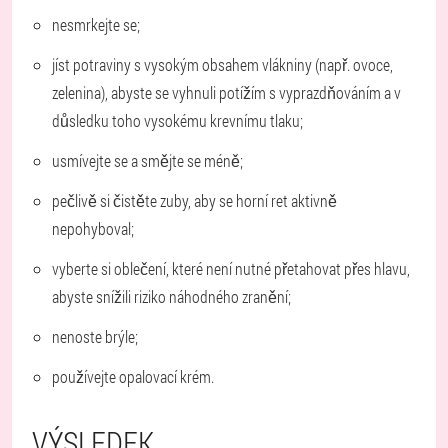
nesmrkejte se;
jíst potraviny s vysokým obsahem vlákniny (např. ovoce,
zelenina), abyste se vyhnuli potížím s vyprazdňováním a v
důsledku toho vysokému krevnímu tlaku;
usmívejte se a smějte se méně;
pečlivě si čistěte zuby, aby se horní ret aktivně
nepohyboval;
vyberte si oblečení, které není nutné přetahovat přes hlavu,
abyste snížili riziko náhodného zranění;
nenoste brýle;
používejte opalovací krém.
VÝSLEDEK