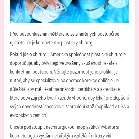
Před odsouhlasením některého ze zmíněných postupů se
ujistěte, že je kompetentní plastický chirurg.
Pokud jde o chirurgii, Americká společnost plastické chirurgie
doporučuje, aby byly nejprve zváženy zkušenosti lékaře s
konkrétním postupem. Věnujte pozornost jeho profilu - je
nutné, aby se specializoval na operace korekce obličeje. Je
důležité, aby měl lékař mezinárodní certifikáty a akreditace,
které potvrzují jeho kvalifikaci. Je vhodné, aby lékař pro zlepšení
svých dovedností absolvoval zahraniční stáž (například v USA a
evropských zemích).
Chcete podstoupit nechirurgickou rinoplastiku? Vyberte si
kosmetologa s vyšším lékařským vzděláním, který vidí