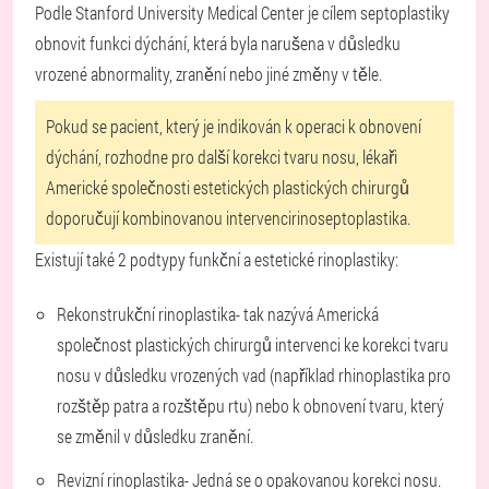
Podle Stanford University Medical Center je cílem septoplastiky
obnovit funkci dýchání, která byla narušena v důsledku
vrozené abnormality, zranění nebo jiné změny v těle.
Pokud se pacient, který je indikován k operaci k obnovení
dýchání, rozhodne pro další korekci tvaru nosu, lékaři
Americké společnosti estetických plastických chirurgů
doporučují kombinovanou intervenci
rinoseptoplastika
.
Existují také 2 podtypy funkční a estetické rinoplastiky:
Rekonstrukční rinoplastika
- tak nazývá Americká
společnost plastických chirurgů intervenci ke korekci tvaru
nosu v důsledku vrozených vad (například rhinoplastika pro
rozštěp patra a rozštěpu rtu) nebo k obnovení tvaru, který
se změnil v důsledku zranění.
Revizní rinoplastika
- Jedná se o opakovanou korekci nosu.